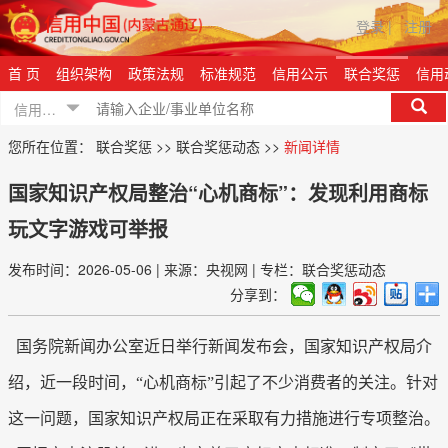
登录
|
注册
首 页
组织架构
政策法规
标准规范
信用公示
联合奖惩
信用
信用信息
您所在位置：
联合奖惩
>>
联合奖惩动态
>>
新闻详情
国家知识产权局整治“心机商标”：发现利用商标
玩文字游戏可举报
发布时间：2026-05-06
|
来源：央视网
|
专栏：联合奖惩动态
分享到：
国务院新闻办公室近日举行新闻发布会，国家知识产权局介
绍，近一段时间，“心机商标”引起了不少消费者的关注。针对
这一问题，国家知识产权局正在采取有力措施进行专项整治。