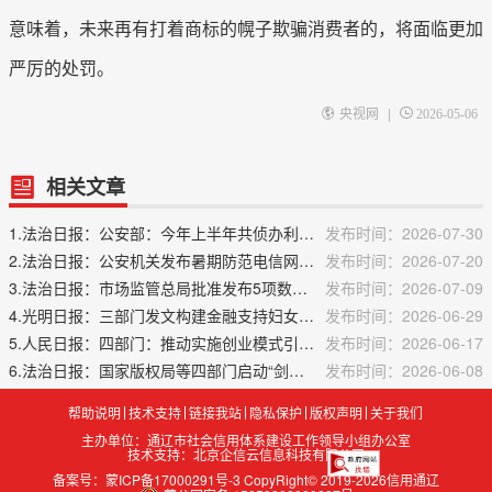
意味着，未来再有打着商标的幌子欺骗消费者的，将面临更加
严厉的处罚。
|
央视网
2026-05-06
相关文章
1.法治日报：公安部：今年上半年共侦办利用AI工具生成网络谣言案件170余起
发布时间：2026-07-30
2.法治日报：公安机关发布暑期防范电信网络诈骗安全提示
发布时间：2026-07-20
3.法治日报：市场监管总局批准发布5项数字国家标准
发布时间：2026-07-09
4.光明日报：三部门发文构建金融支持妇女就业长效机制
发布时间：2026-06-29
5.人民日报：四部门：推动实施创业模式引领行动
发布时间：2026-06-17
6.法治日报：国家版权局等四部门启动“剑网2026”专项行动
发布时间：2026-06-08
帮助说明
技术支持
链接我站
隐私保护
版权声明
关于我们
主办单位：通辽市社会信用体系建设工作领导小组办公室
技术支持：北京企信云信息科技有限公司
备案号：蒙ICP备17000291号-3 CopyRight© 2019-2026信用通辽