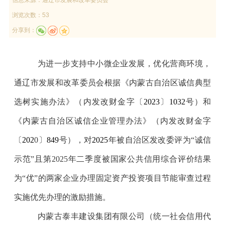
浏览次数：53
分享到：
为进一步支持中小微企业发展，优化营商环境，
通辽市发展和改革委员会根据《内蒙古自治区诚信典型
选树实施办法》
（
内发改财金字
〔
2023
〕
1032
号
）
和
《内蒙古自治区诚信企业管理办法》
（
内发改财金字
〔
202
0
〕
849
号
），
对
2025
年被自治区发改委评为
“
诚信
示范
”
且第
2025
年二季度被国家公共信用综合评价结果
为
“
优
”
的两家企业
办理固定资产投资项目节能审查过程
实施优先办理的激励措施。
内蒙古泰丰建设集团有限公司（统一社会信用代