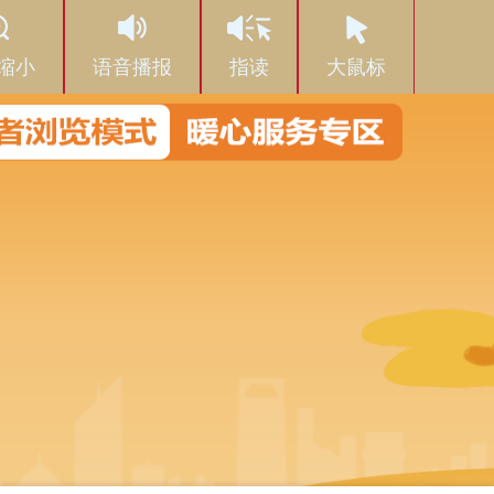
缩小
语音播报
指读
大鼠标