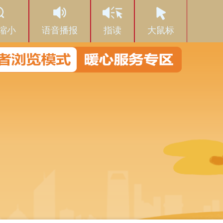
缩小
语音播报
指读
大鼠标