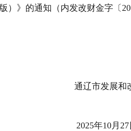
版）》的通知（内
发改财金字
〔
20
通辽市
2025
年
10
月
27