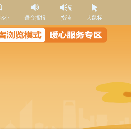
缩小
语音播报
指读
大鼠标